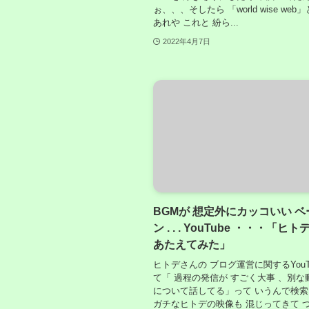
ぉ、、、そしたら 「world wise web
あれや これと 紛ら...
2022年4月7日
BGMが 想定外にカッコいい 
ン . . . YouTube ・・・「ヒ
あたえてみた」
ヒトデさんの ブログ運営に関するYouT
て「 過程の発信が すごく大事 、別な
について話してる」って いうんで検索
ガチなヒトデの映像も 混じってきて つ