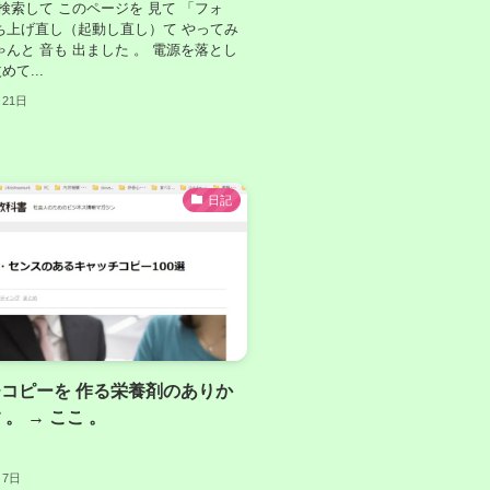
 検索して このページを 見て 「フォ
ち上げ直し（起動し直し）て やってみ
ゃんと 音も 出ました 。 電源を落とし
て...
月21日
日記
コピーを 作る栄養剤のありか
。 → ここ 。
月7日