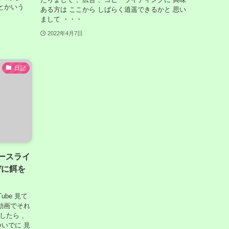
」とかいう
ある方は ここから しばらく逍遥できるかと 思い
まして ・・・
2022年4月7日
日記
ベースライ
トデに餌を
ube 見て
動画でそれ
したら 、
いでに 見