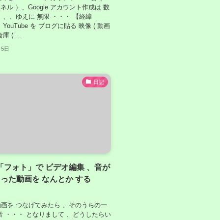
ンネル ）、Google アカウント作成は 数
 、、ゆえに 無限 ・・・ 【経緯
ouTube を ブログに貼る 映像 ( 動画
 ( ...
月5日
日記
0 「フォト」で ビデオ編集 、音が
った動画を なんとか する
画を つなげてみたら 、そのうちの一
音 ・・・ となりまして 、どうしたらい