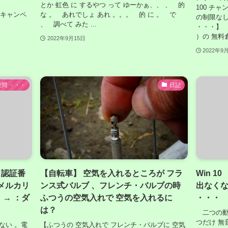
とか 虹色 に するやつ って ゆーかぁ、、 、 的
100 チャ
入会キャンペ
な 。 あれでしょ あれ 。。。 的 に 。 で
の制限なし
、 調べて みた ...
・・・】 Y
）の 無料倉庫
2022年9月15日
2022年9
疑問 ・・・
日記
、認証番
【自転車】 空気を入れるところが フラ
Win 1
 メルカリ
ンス式バルブ 、フレンチ・バルブの時
出なくな
」→ ：ダ
ふつうの空気入れで 空気を入れるに
・・・
は？
二つの動
つだけ 無
ない 。電
【ふつうの 空気入れで フレンチ・バルブに 空気