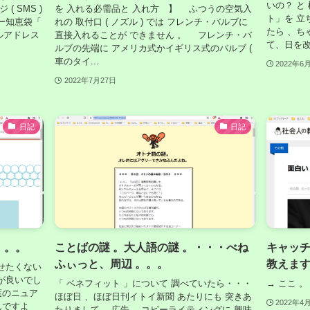
いの？ と
 SMS )
を 入れる必需品と 入れ方 】 ふつうの空気入
ト」を 立
ヤフー知恵袋「
れの 取付口 ( ノズル ) では フレンチ・バルブに
たら 、ち
ルアドレス
直接入れることが できません 。 フレンチ・バ
て、日を改め
ルブの先端に アメリカ式かイギリス式のバルブ (
車のタイ...
2022年6
2022年7月27日
日記
日記
。。。
ことばの謎 。大人語の謎 。・・・べね
キャッチ
ふぃっと、周辺 。。。
教えます 
せたくない
が良いでし
「 ベネフィット 」について 調べていたら・・・
→ ここ 。
葉のニュア
ほぼ日 、ほぼ日刊イトイ新聞 あたりにも 突きあ
2022年4
んですよ
たりまして 、広告 、コピーライティングに 興味