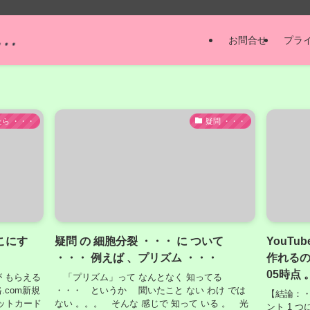
お問合せ
プラ
たら ・・・
疑問 ・・・
こにす
疑問 の 細胞分裂 ・・・ に ついて
YouTu
・・・ 例えば 、プリズム ・・・
作れるの
05時点 
 もらえる
「プリズム」って なんとなく 知ってる
.com新規
・・・ というか 聞いたこと ない わけ では
【結論：・
ットカード
ない 。。。 そんな 感じで 知って いる 。 光
ント 1 つ